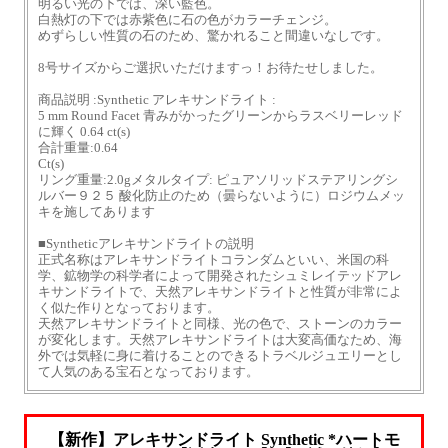
明るい光の下では、深い藍色。
白熱灯の下では赤紫色に石の色がカラーチェンジ。
めずらしい性質の石のため、驚かれること間違いなしです。
8号サイズからご選択いただけますっ！お待たせしました。
商品説明 :Synthetic アレキサンドライト :
5 mm Round Facet 青みがかったグリーンからラスベリーレッド
に輝く 0.64 ct(s)
合計重量:0.64
Ct(s)
リング重量:2.0gメタルタイプ: ピュアソリッドステアリングシ
ルバー９２５ 酸化防止のため（曇らないように）ロジウムメッ
キを施してあります
■Syntheticアレキサンドライトの説明
正式名称はアレキサンドライトコランダムといい、米国の科
学、鉱物学の科学者によって開発されたシュミレイテッドアレ
キサンドライトで、天然アレキサンドライトと性質が非常によ
く似た作りとなっております。
天然アレキサンドライトと同様、光の色で、ストーンのカラー
が変化します。天然アレキサンドライトは大変高価なため、海
外では気軽に身に着けることのできるトラベルジュエリーとし
て人気のある宝石となっております。
【新作】アレキサンドライト Synthetic *ハートモ