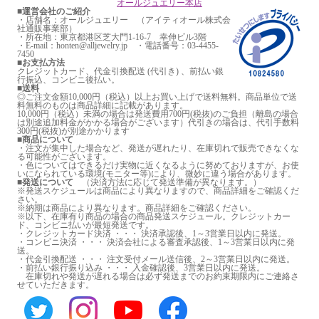
オールジュエリー本店
■運営会社のご紹介
・店舗名：オールジュエリー （アイティオール株式会
社通販事業部）
・所在地：東京都港区芝大門1-16-7 幸伸ビル3階
・E-mail：honten@alljewelry.jp ・電話番号：03-4455-
7450
■お支払方法
クレジットカード、代金引換配送 (代引き) 、前払い銀
行振込、コンビニ後払い。
■送料
◎ご注文金額10,000円（税込）以上お買い上げで送料無料。商品単位で送
料無料のものは商品詳細に記載があります。
10,000円（税込）未満の場合は発送費用700円(税抜)のご負担（離島の場合
は別途追加料金がかかる場合がございます）代引きの場合は、代引手数料
300円(税抜)が別途かかります
■商品について
・注文が集中した場合など、発送が遅れたり、在庫切れで販売できなくな
る可能性がございます。
・色についてはできるだけ実物に近くなるように努めておりますが、お使
いになられている環境(モニター等)により、微妙に違う場合があります。
■発送について
（決済方法に応じて発送準備が異なります。）
※発送スケジュールは商品により異なりますので、商品詳細をご確認くだ
さい。
※納期は商品により異なります。商品詳細をご確認ください。
※以下、在庫有り商品の場合の商品発送スケジュール。クレジットカー
ド、コンビニ払いが最短発送です。
・クレジットカード決済 ・・・ 決済承認後、1～3営業日以内に発送。
・コンビニ決済 ・・・ 決済会社による審査承認後、1～3営業日以内に発
送。
・代金引換配送 ・・・ 注文受付メール送信後、2～3営業日以内に発送。
・前払い銀行振り込み ・・・ 入金確認後、3営業日以内に発送。
在庫切れや発送が遅れる場合は必ず発送までのお約束期限内にご連絡さ
せていただきます。