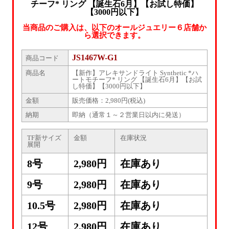
チーフ* リング 【誕生石6月】【お試し特価】
【3000円以下】
当商品のご購入は、以下のオールジュエリー６店舗か
ら選択できます。
JS1467W-G1
商品コード
商品名
【新作】アレキサンドライト Synthetic *ハ
ートモチーフ* リング 【誕生石6月】【お試
し特価】【3000円以下】
金額
販売価格：2,980円(税込)
納期
即納（通常１～２営業日以内に発送）
TF新サイズ
金額
在庫状況
展開
8号
2,980円
在庫あり
9号
2,980円
在庫あり
10.5号
2,980円
在庫あり
12号
2,980円
在庫あり