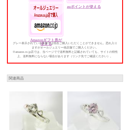
Yahoo!ポイントが貯
auポイントが使える
まる・使える
Amazonギフト券が
グレー表示されている店舗では現在ご購入いただくことができません。恐れ入り
使える
ますがオールジュエリー他店舗でご購入ください。
※amazon.co.jp店では、当ページでで送料無料と記載されていても、サイトの特性
上、送料無料にならない場合があります（リンク先でご確認ください）。
関連商品