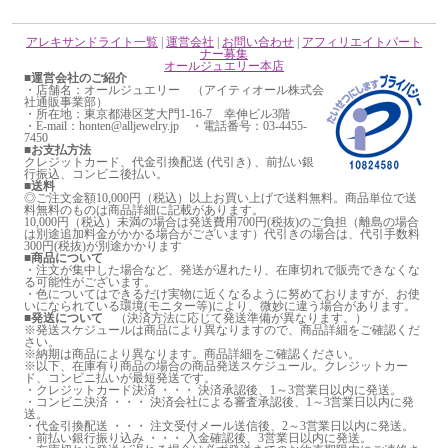
アレキサンドライト一覧
|
運営会社
|
お問い合わせ
|
アフィリエイトパート
ナー募集
オールジュエリー本店
■運営会社のご紹介
・店舗名：オールジュエリー （アイティオール株式会
社通販事業部）
・所在地：東京都港区芝大門1-16-7 幸伸ビル3階
・E-mail：honten@alljewelry.jp ・電話番号：03-4455-
7450
■お支払方法
クレジットカード、代金引換配送 (代引き) 、前払い銀
行振込、コンビニ後払い。
■送料
◎ご注文金額10,000円（税込）以上お買い上げで送料無料。商品単位で送
料無料のものは商品詳細に記載があります。
10,000円（税込）未満の場合は発送費用700円(税抜)のご負担（離島の場合
は別途追加料金がかかる場合がございます）代引きの場合は、代引手数料
300円(税抜)が別途かかります
■商品について
・注文が集中した場合など、発送が遅れたり、在庫切れで販売できなくな
る可能性がございます。
・色についてはできるだけ実物に近くなるように努めておりますが、お使
いになられている環境(モニター等)により、微妙に違う場合があります。
■発送について
（決済方法に応じて発送準備が異なります。）
※発送スケジュールは商品により異なりますので、商品詳細をご確認くだ
さい。
※納期は商品により異なります。商品詳細をご確認ください。
※以下、在庫有り商品の場合の商品発送スケジュール。クレジットカー
ド、コンビニ払いが最短発送です。
・クレジットカード決済 ・・・ 決済承認後、1～3営業日以内に発送。
・コンビニ決済 ・・・ 決済会社による審査承認後、1～3営業日以内に発
送。
・代金引換配送 ・・・ 注文受付メール送信後、2～3営業日以内に発送。
・前払い銀行振り込み ・・・ 入金確認後、3営業日以内に発送。