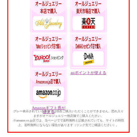
本店ポイントいつで
楽天ポイントが貯ま
も5%還元
る・使える
Yahoo!ポイントが貯
auポイントが使える
まる・使える
Amazonギフト券が
グレー表示されている店舗では現在ご購入いただくことができません。恐れ入り
使える
ますがオールジュエリー他店舗でご購入ください。
※amazon.co.jp店では、当ページでで送料無料と記載されていても、サイトの特性
上、送料無料にならない場合があります（リンク先でご確認ください）。